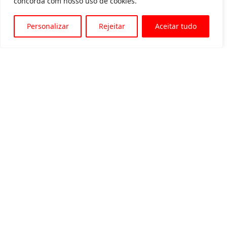
concorda com nosso uso de cookies.
Personalizar
Rejeitar
Aceitar tudo
Av. Padre Tarcísio, 1715 - Sete Lagoas
31 3774-1818
31 98504-1818
MENU
Quem somos
Equipamentos para locação
Eventos