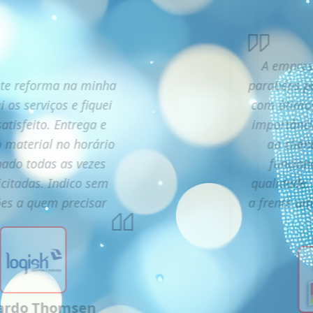
A empres
te reforma na minha
parabéns,p
i os serviços e fiquei
com ótimos
atisfeito. Entrega e
importânc
o material no horário
ao clien
ado todas as vezes
funcion
icitadas. Indico sem
qualidade.
ões a quem precisar
a frente u
ardo Thomsen