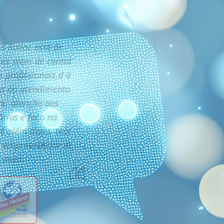
a Railoc está de
ois além de contar
 profissionais,d á
ia ao atendimento
te, atenção aos
ários e foco na
 E além disso, tem
m empreendedor de
visão.