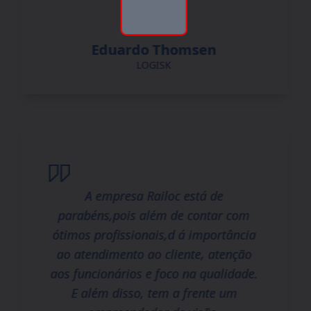
Eduardo Thomsen
LOGISK
A empresa Railoc está de
parabéns,pois além de contar com
ótimos profissionais,d á importância
ao atendimento ao cliente, atenção
aos funcionários e foco na qualidade.
E além disso, tem a frente um