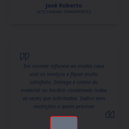
José Roberto
SETE LAGOAS TRANSPORTES
Em recente reforma na minha casa
usei os serviços e fiquei muito
satisfeito. Entrega e coleta do
material no horário combinado todas
as vezes que solicitadas. Indico sem
restrições a quem precisar